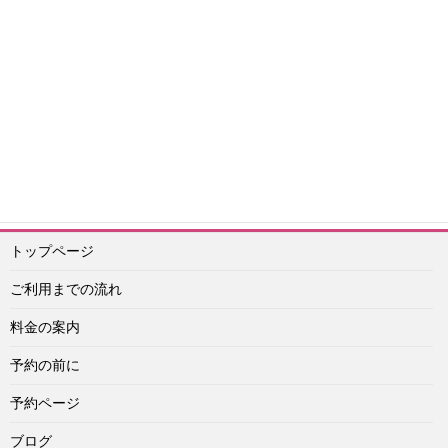
エッチ
韓国旅行情報
韓国風俗その他
安全情報
2020年体験談
2021
年体験談
2025年情報
按摩（ソープランド）
エスコートアガシ予約紹介専門 アイドル
予約ライン：
https://lin.ee/Vu4obXq
予約メール：info@idol-agashi.com
予約担当者電話：090-1656-0022
トップページ
ご利用までの流れ
料金の案内
予約の前に
予約ページ
ブログ