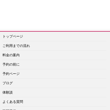
エスコートアガシ予約紹介専門 アイドル
予約ライン：
https://lin.ee/Vu4obXq
予約メール：info@idol-agashi.com
予約担当者電話：090-1656-0022
トップページ
ご利用までの流れ
料金の案内
予約の前に
予約ページ
ブログ
体験談
よくある質問