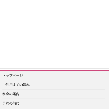
エスコートアガシについて
予約前情報
予約について
2024年情報
2023年情報
エスコートアガシ激レア情報
エスコートアガシ利用日
の情報
韓国情報
2021年情報
2022年情報
よくある質問
満足体験談
エッチ
韓国旅行情報
韓国風俗その他
安全情報
2020年体験談
2021
年体験談
2025年情報
按摩（ソープランド）
エスコートアガシ予約紹介専門 アイドル
予約ライン：
https://lin.ee/Vu4obXq
予約メール：info@idol-agashi.com
予約担当者電話：090-1656-0022
トップページ
ご利用までの流れ
料金の案内
予約の前に