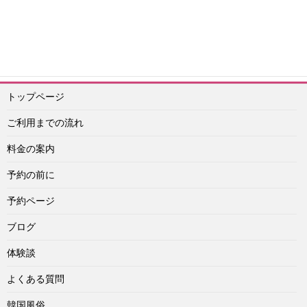
予約ライン：
https://lin.ee/Vu4obXq
予約メール：info@idol-agashi.com
予約担当者電話：090-1656-0022
トップページ
ご利用までの流れ
料金の案内
予約の前に
予約ページ
ブログ
体験談
よくある質問
韓国風俗