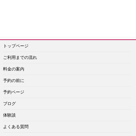
エスコートアガシ予約紹介専門 アイドル
予約ライン：
https://lin.ee/Vu4obXq
予約メール：info@idol-agashi.com
予約担当者電話：090-1656-0022
トップページ
ご利用までの流れ
料金の案内
予約の前に
予約ページ
ブログ
体験談
よくある質問