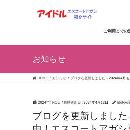
コ
ナ
ン
ビ
テ
ゲ
ン
ー
ツ
シ
ご利用までの
に
ョ
移
ン
動
に
お知らせ
移
動
HOME
お知らせ
ブログを更新しました→2024年4月
2024年4月1日
/ 最終更新日 :
2024年4月12日
idol-aga
ブログを更新しました→
中！エスコートアガシ