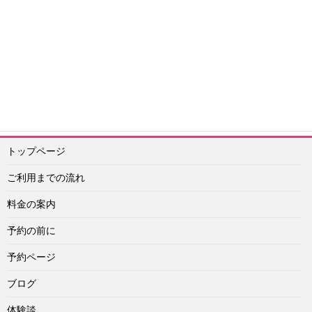
エスコートアガシ予約紹介専門 アイドル
予約ライン：
https://lin.ee/Vu4obXq
予約メール：info@idol-agashi.com
予約担当者電話：090-1656-0022
トップページ
ご利用までの流れ
料金の案内
予約の前に
予約ページ
ブログ
体験談