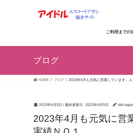
コ
ナ
ン
ビ
テ
ゲ
ン
ー
ツ
シ
ご利用までの
に
ョ
移
ン
動
に
ブログ
移
動
HOME
ブログ
2023年4月も元気に営業しています。
2023年4月5日
/ 最終更新日 :
2023年4月5日
idol-agas
2023年4月も元気に
実績ＮＯ１