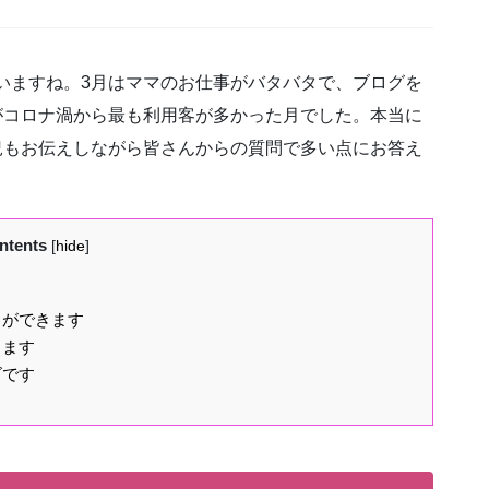
いますね。3月はママのお仕事がバタバタで、ブログを
がコロナ渦から最も利用客が多かった月でした。本当に
況もお伝えしながら皆さんからの質問で多い点にお答え
ntents
[
hide
]
とができます
します
ズです