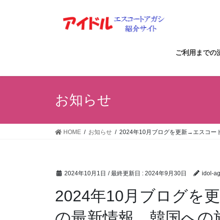
コ
ナ
ン
ビ
テ
ゲ
ン
ー
ツ
シ
ご利用までの
に
ョ
移
ン
動
に
お知らせ
移
動
HOME
お知らせ
2024年10月ブログを更新→エスコ
2024年10月1日
/ 最終更新日 :
2024年9月30日
idol-a
2024年10月ブログ
の最新情報、韓国への