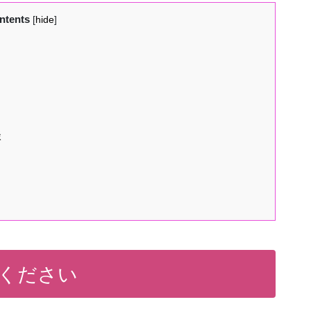
ntents
[
hide
]
談
ください