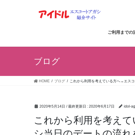
コ
ナ
ン
ビ
テ
ゲ
ン
ー
ツ
シ
ご利用までの
に
ョ
移
ン
動
に
ブログ
移
動
HOME
ブログ
これから利用を考えている方へ→エスコ
2020年5月14日
/ 最終更新日 :
2020年6月17日
idol-a
これから利用を考えて
シ当日のデートの流れ