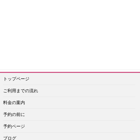
エッチ
韓国旅行情報
韓国風俗その他
安全情報
2020年体験談
2021
年体験談
2025年情報
按摩（ソープランド）
エスコートアガシ予約紹介専門 アイドル
予約ライン：
https://lin.ee/Vu4obXq
予約メール：info@idol-agashi.com
予約担当者電話：090-1656-0022
トップページ
ご利用までの流れ
料金の案内
予約の前に
予約ページ
ブログ