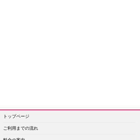
タグ一覧
エスコートアガシについて
予約前情報
予約について
2024年情報
2023年情報
エスコートアガシ激レア情報
エスコートアガシ利用日
の情報
韓国情報
2021年情報
2022年情報
よくある質問
満足体験談
エッチ
韓国旅行情報
韓国風俗その他
安全情報
2020年体験談
2021
年体験談
2025年情報
按摩（ソープランド）
エスコートアガシ予約紹介専門 アイドル
予約ライン：
https://lin.ee/Vu4obXq
予約メール：info@idol-agashi.com
予約担当者電話：090-1656-0022
トップページ
ご利用までの流れ
料金の案内