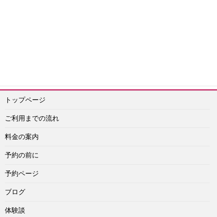
エスコートアガシ予約紹介専門 アイドル
予約ライン：
https://lin.ee/Vu4obXq
予約メール：info@idol-agashi.com
予約担当者電話：090-1656-0022
トップページ
ご利用までの流れ
料金の案内
予約の前に
予約ページ
ブログ
体験談