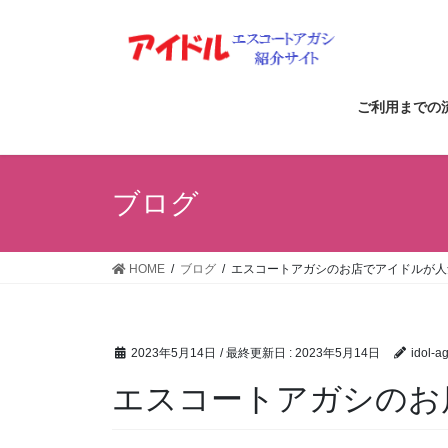
コ
ナ
ン
ビ
テ
ゲ
ン
ー
ツ
シ
ご利用までの
に
ョ
移
ン
動
に
ブログ
移
動
HOME
ブログ
エスコートアガシのお店でアイドルが人
2023年5月14日
/ 最終更新日 :
2023年5月14日
idol-a
エスコートアガシのお