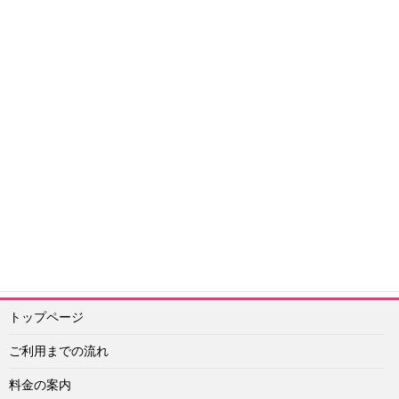
エスコートアガシについて
予約前情報
予約について
2024年情報
2023年情報
エスコートアガシ激レア情報
エスコートアガシ利用日
の情報
韓国情報
2021年情報
2022年情報
よくある質問
満足体験談
エッチ
韓国旅行情報
韓国風俗その他
安全情報
2020年体験談
2021
年体験談
2025年情報
按摩（ソープランド）
エスコートアガシ予約紹介専門 アイドル
予約ライン：
https://lin.ee/Vu4obXq
予約メール：info@idol-agashi.com
予約担当者電話：090-1656-0022
トップページ
ご利用までの流れ
料金の案内