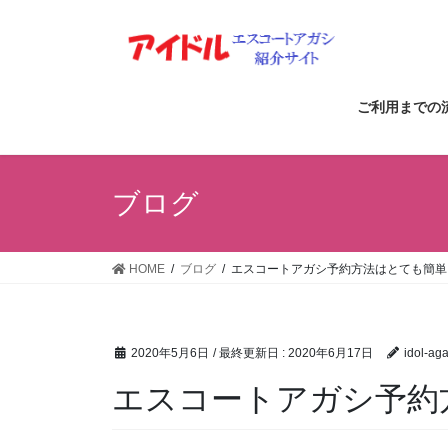
コ
ナ
ン
ビ
テ
ゲ
ン
ー
ツ
シ
ご利用までの
に
ョ
移
ン
動
に
ブログ
移
動
HOME
ブログ
エスコートアガシ予約方法はとても簡単
2020年5月6日
/ 最終更新日 :
2020年6月17日
idol-aga
エスコートアガシ予約