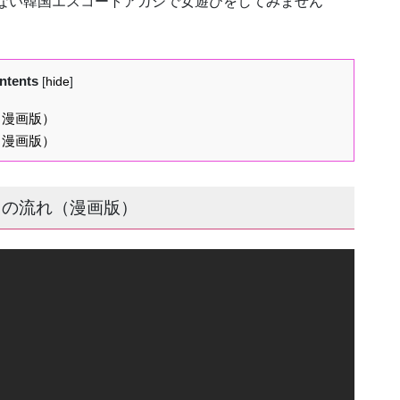
ない韓国エスコートアガシで女遊びをしてみません
ntents
[
hide
]
（漫画版）
（漫画版）
用の流れ（漫画版）