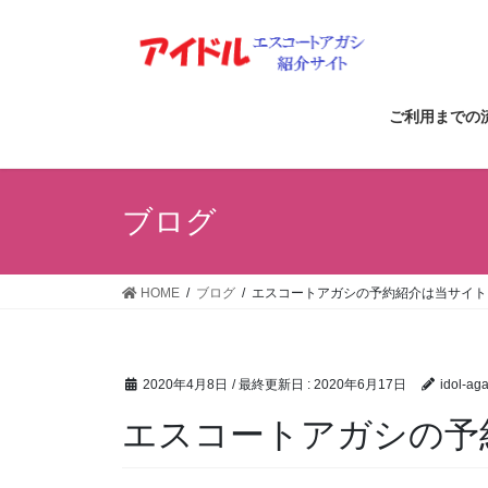
コ
ナ
ン
ビ
テ
ゲ
ン
ー
ツ
シ
ご利用までの
に
ョ
移
ン
動
に
ブログ
移
動
HOME
ブログ
エスコートアガシの予約紹介は当サイト
2020年4月8日
/ 最終更新日 :
2020年6月17日
idol-aga
エスコートアガシの予